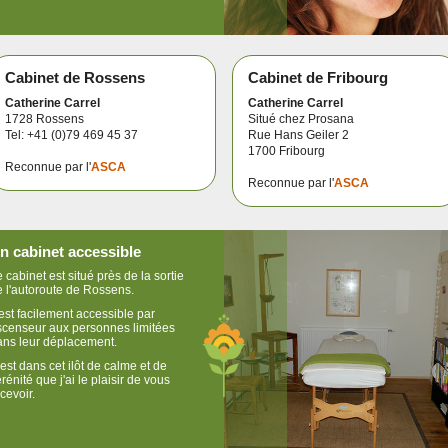
Cabinet de Rossens
Cabinet de Fribourg
Catherine Carrel
Catherine Carrel
1728 Rossens
Situé chez Prosana
Tel: +41 (0)79 469 45 37
Rue Hans Geiler 2
1700 Fribourg
Reconnue par l'
ASCA
Reconnue par l'
ASCA
n cabinet accessible
 cabinet est situé près de la sortie
e l'autoroute de Rossens.
 est facilement accessible par
scenseur aux personnes limitées
ans leur déplacement.
est dans cet ilôt de calme et de
rénité que j'ai le plaisir de vous
cevoir.