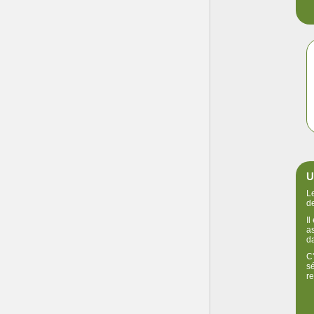
U
Le
d
Il
a
d
C'
sé
re