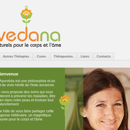
veda
na
turels pour le corps et l'âme
Autres Thérapies
Cures
Thérapeutes
Liens
Contacts
ienvenue
'Ayurvéda est une philosophie et un
t de vivre hérité de l'Inde ancienne.
e vous propose des soins qui vous
deront à prévenir les maladies, être
en dans votre peau et évoluer tout
aturellement.
ai hâte de vous faire partager cette
agesse millénaire, un magnifique
aume pour le corps et l'âme.