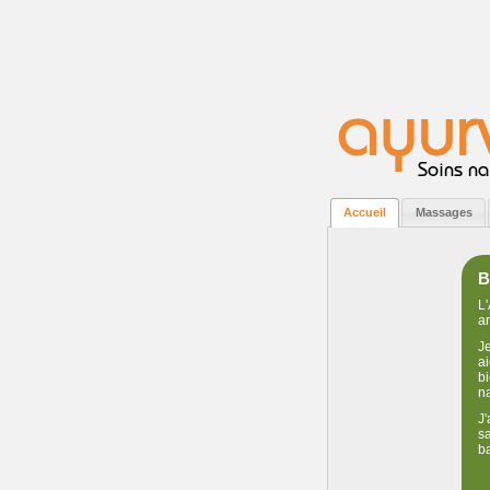
ayur
Soins na
Accueil
Massages
B
L
ar
J
ai
bi
n
J'
s
b